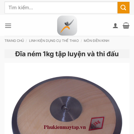
Bỏ
Tìm
qua
kiếm:
nội
dung
TRANG CHỦ
/
LINH KIỆN DỤNG CỤ THỂ THAO
/
MÔN ĐIỀN KINH
Đĩa ném 1kg tập luyện và thi đấu