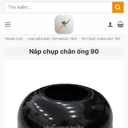
Bỏ
Tìm
qua
kiếm:
nội
dung
TRANG CHỦ
/
LINH KIỆN MÁY TẬP NGOÀI TRỜI
/
ỐP CHỤP CHÂN MÁY TẬP
Nắp chụp chân ống 90