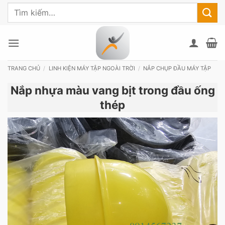
Bỏ
Tìm
qua
kiếm:
nội
dung
TRANG CHỦ
/
LINH KIỆN MÁY TẬP NGOÀI TRỜI
/
NẮP CHỤP ĐẦU MÁY TẬP
Nắp nhựa màu vang bịt trong đầu ống
thép