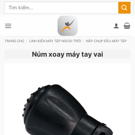
Bỏ
Tìm
qua
kiếm:
nội
dung
TRANG CHỦ
/
LINH KIỆN MÁY TẬP NGOÀI TRỜI
/
NẮP CHỤP ĐẦU MÁY TẬP
Núm xoay máy tay vai