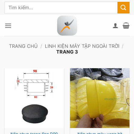
Bỏ
Tìm
qua
kiếm:
nội
dung
TRANG CHỦ
/
LINH KIỆN MÁY TẬP NGOÀI TRỜI
/
TRANG 3
Nắp nhựa màu vang bịt