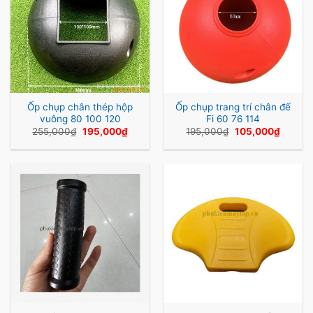
Ốp chụp chân thép hộp
Ốp chụp trang trí chân đế
vuông 80 100 120
Fi 60 76 114
Giá
Giá
Giá
Giá
255,000
₫
195,000
₫
195,000
₫
105,000
₫
gốc
hiện
gốc
hiện
là:
tại
là:
tại
255,000₫.
là:
195,000₫.
là:
195,000₫.
105,00