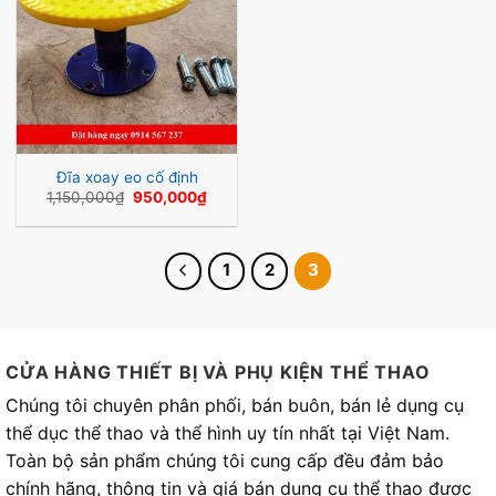
Đĩa xoay eo cố định
Giá
Giá
1,150,000
₫
950,000
₫
gốc
hiện
là:
tại
1,150,000₫.
là:
950,000₫.
1
2
3
CỬA HÀNG THIẾT BỊ VÀ PHỤ KIỆN THỂ THAO
Chúng tôi chuyên phân phối, bán buôn, bán lẻ dụng cụ
thể dục thể thao và thể hình uy tín nhất tại Việt Nam.
Toàn bộ sản phẩm chúng tôi cung cấp đều đảm bảo
chính hãng, thông tin và giá bán dụng cụ thể thao được