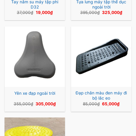
Tay nắm su máy tập phi
Tựa lưng máy tập thể dục
D32
ngoài trời
Giá
Giá
Giá
Giá
37,000
₫
19,000
₫
395,000
₫
325,000
₫
gốc
hiện
gốc
hiện
là:
tại
là:
tại
37,000₫.
là:
395,000₫.
là:
19,000₫.
325,00
Đạp chân màu đen máy đi
Yên xe đạp ngoài trời
bộ lắc eo
Giá
Giá
Giá
Giá
355,000
₫
305,000
₫
85,000
₫
65,000
₫
gốc
hiện
gốc
hiện
là:
tại
là:
tại
355,000₫.
là:
85,000₫.
là:
305,000₫.
65,000₫